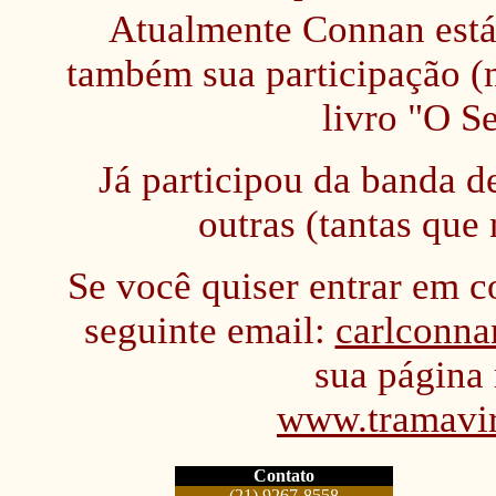
Atualmente Connan está
também sua participação (m
livro "O S
Já participou da banda d
outras (tantas qu
Se você quiser entrar em c
seguinte email:
carlconn
sua página 
www.tramavir
Contato
(21) 9267-8558