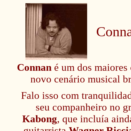
Conn
Connan
é um dos maiores 
novo cenário musical br
Falo isso com tranquilidad
seu companheiro no g
Kabong
, que incluía ain
guitarrista
Wagner Ricci