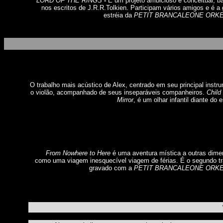
LORD OF THE RINGS
-
É um projeto ambicioso e conceitual, 
nos escritos de J.R.R.Tolkien. Participam vários amigos e é a
estréia da
PETIT BRANCALEONE ORK
O trabalho mais acústico de Alex, centrado em seu principal instr
o violão, acompanhado de seus inseparáveis companheiros.
Child
Mirror
, é um olhar infantil diante do 
From Nowhere to Here
é uma aventura mística a outras dime
como uma viagem inesquecível viagem de férias. É o segundo tr
gravado com a
PETIT BRANCALEONE ORK