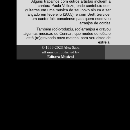
Alguns trabalhos com outros artistas incluem a
cantora Paula Vellozo, onde contribuiu com
guitarras em uma música de seu novo álbum a ser
lançado em fevereiro (2005); e com Brett Service,
um cantor folk canadense para quem escreveu
arranjos de cordas
Também (co)produziu, (co)arranjou e gravou
algumas músicas de Connan, que mudou de idéia e
está (re)gravando novo material para seu disco de
estréia.
© 1999-2023 Alex Saba
all musics published by
Editora Musical