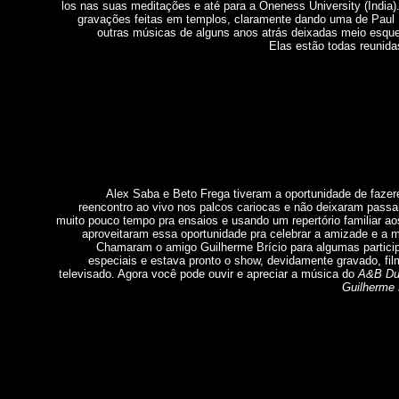
los nas suas meditações e até para a Oneness University (Índia)
gravações feitas em templos, claramente dando uma de Paul 
outras músicas de alguns anos atrás deixadas meio esqu
Elas estão todas reunida
Alex Saba e Beto Frega tiveram a oportunidade de faze
reencontro ao vivo nos palcos cariocas e não deixaram pass
muito pouco tempo pra ensaios e usando um repertório familiar ao
aproveitaram essa oportunidade pra celebrar a amizade e a 
Chamaram o amigo Guilherme Brício para algumas partici
especiais e estava pronto o show, devidamente gravado, fi
televisado. Agora você pode ouvir e apreciar a música do
A&B D
Guilherme 