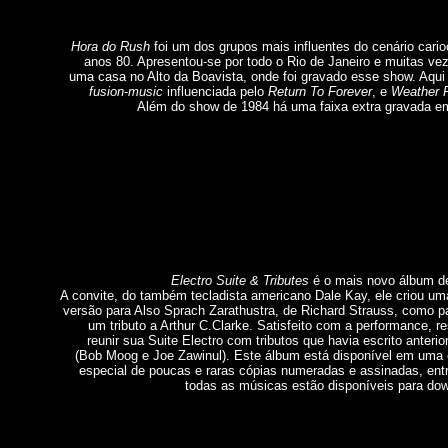
Hora do Rush
foi um dos grupos mais influentes do cenário cari
anos 80. Apresentou-se por todo o Rio de Janeiro e muitas v
uma casa no Alto da Boavista, onde foi gravado esse show. Aqui
fusion
-
music
influenciada pelo
Return To Forever
, e
Weather 
Além do show de 1984 há uma faixa extra gravada e
Electro Suite & Tributes
é o mais novo álbum d
A convite, do também tecladista americano Dale Kay, ele criou u
versão para Also Sprach Zarathustra, de Richard Strauss, como p
um tributo a Arthur C.Clarke. Satisfeito com a performance, r
reunir sua Suite Electro com tributos que havia escrito anteri
(Bob Moog e Joe Zawinul). Este álbum está disponível em uma 
especial de poucas e raras cópias numeradas e assinadas, ent
todas as músicas estão disponíveis para do